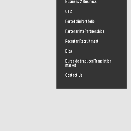
Business 2 Business
CTC
Portofoliu
Portfolio
Parteneriate
Partnerships
Recrutari
Recruitment
Blog
Bursa de traduceri
Translation
market
Contact Us