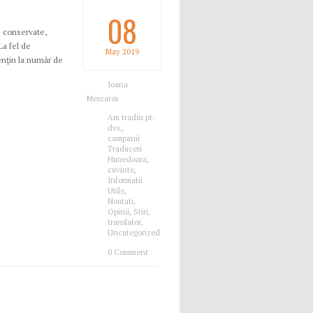
08
e conservate,
La fel de
May
2019
menţin la număr de
Ioana
Meszaros
Am tradus pt.
dvs.
,
campanii
Traduceri
Hunedoara
,
cuvinte
,
Informatii
Utile
,
Noutati
,
Opinii
,
Stiri
,
translator
,
Uncategorized
0 Comment