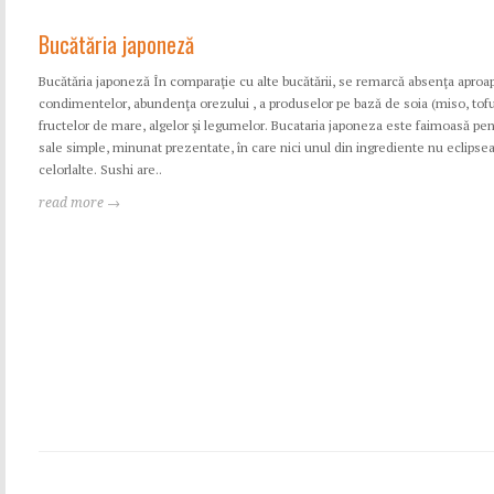
Bucătăria japoneză
Bucătăria japoneză În comparaţie cu alte bucătării, se remarcă absenţa aproap
condimentelor, abundenţa orezului , a produselor pe bază de soia (miso, tofu)
fructelor de mare, algelor şi legumelor. Bucataria japoneza este faimoasă pe
sale simple, minunat prezentate, în care nici unul din ingrediente nu eclipse
celorlalte. Sushi are..
read more →