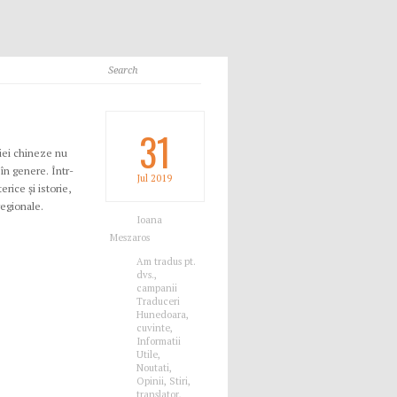
31
riei chineze nu
în genere. Într-
Jul
2019
rice și istorie,
regionale.
Ioana
Meszaros
Am tradus pt.
dvs.
,
campanii
Traduceri
Hunedoara
,
cuvinte
,
Informatii
Utile
,
Noutati
,
Opinii
,
Stiri
,
translator
,