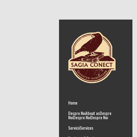
Home
Despre Noi
About us
Despre
Noi
Despre Noi
Despre Noi
Servicii
Services