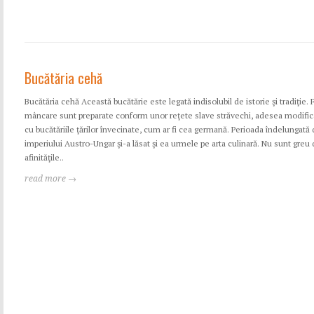
Bucătăria cehă
Bucătăria cehă Această bucătărie este legată indisolubil de istorie şi tradiţie. 
mâncare sunt preparate conform unor reţete slave străvechi, adesea modifica
cu bucătăriile ţărilor învecinate, cum ar fi cea germană. Perioada îndelungată 
imperiului Austro-Ungar şi-a lăsat şi ea urmele pe arta culinară. Nu sunt greu 
afinităţile..
read more →