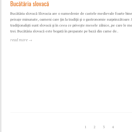
Bucătăria slovacă
Bucătăria slovacă Slovacia are o sumedenie de castele medievale foarte bin
peisaje minunate, oameni care ţin la tradiţii şi o gastronomie surprinzătoare. 
tradiţionalişti sunt slovacii şi în ceea ce priveşte mesele zilnice, pe care le 
trei. Bucătăria slovacă este bogată în preparate pe bază din carne de..
read more →
1
2
3
4