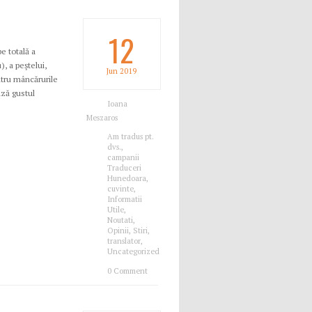
12
e totală a
, a peştelui,
Jun
2019
ntru mâncărurile
ază gustul
Ioana
Meszaros
Am tradus pt.
dvs.
,
campanii
Traduceri
Hunedoara
,
cuvinte
,
Informatii
Utile
,
Noutati
,
Opinii
,
Stiri
,
translator
,
Uncategorized
0 Comment