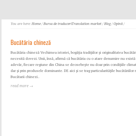
You are here:
Home
/
Bursa de traduceri
Translation market
/
Blog
/
Opinii
/
Bucătăria chineză
Bucătăria chineză Vechimea istoriei, bogăția tradițiilor și originalitatea bucătă
necesită dovezi. Unii, însă, afirmă că bucătăria cu o atare denumire nu există 
adevăr, fiecare regiune din China se deosebește nu doar prin condițiile climate
dar și prin produsele dominante. DE aici și se trag particularitățile bucătăriilor 
Bucătarii chinezi..
read more →