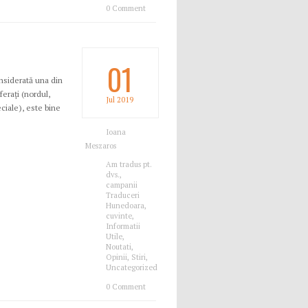
0 Comment
01
onsiderată una din
ferați (nordul,
Jul
2019
ciale), este bine
Ioana
Meszaros
Am tradus pt.
dvs.
,
campanii
Traduceri
Hunedoara
,
cuvinte
,
Informatii
Utile
,
Noutati
,
Opinii
,
Stiri
,
Uncategorized
0 Comment