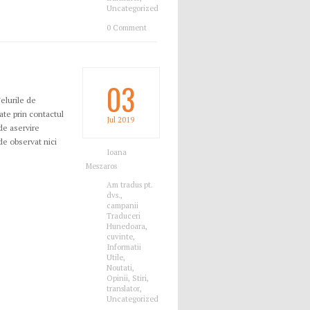
Uncategorized
0 Comment
03
Felurile de
te prin contactul
Jul
2019
de aservire
de observat nici
Ioana
Meszaros
Am tradus pt.
dvs.
,
campanii
Traduceri
Hunedoara
,
cuvinte
,
Informatii
Utile
,
Noutati
,
Opinii
,
Stiri
,
translator
,
Uncategorized