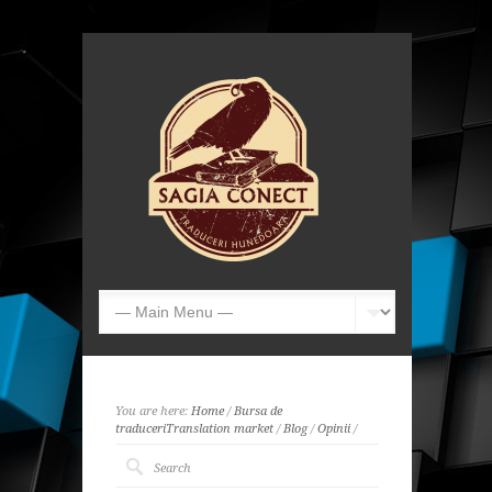
You are here:
Home
/
Bursa de
traduceri
Translation market
/
Blog
/
Opinii
/