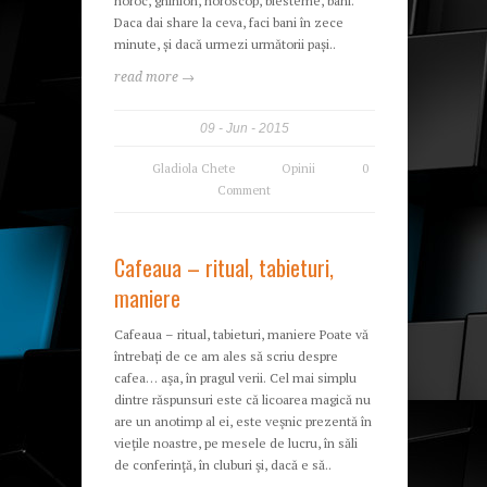
noroc, ghinion, horoscop, blesteme, bani.
Daca dai share la ceva, faci bani în zece
minute, și dacă urmezi următorii pași..
read more →
09
Jun
2015
Gladiola Chete
Opinii
0
Comment
Cafeaua – ritual, tabieturi,
maniere
Cafeaua – ritual, tabieturi, maniere Poate vă
întrebați de ce am ales să scriu despre
cafea… aşa, în pragul verii. Cel mai simplu
dintre răspunsuri este că licoarea magică nu
are un anotimp al ei, este veşnic prezentă în
vieţile noastre, pe mesele de lucru, în săli
de conferinţă, în cluburi şi, dacă e să..