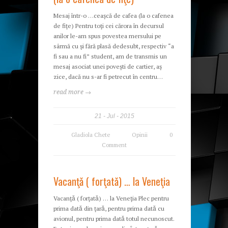
Mesaj într-o …ceaşcă de cafea (la o cafenea
de fiţe) Pentru toţi cei cărora în decursul
anilor le-am spus povestea mersului pe
sârmă cu şi fără plasă dedesubt, respectiv “a
fi sau a nu fi” student, am de transmis un
mesaj asociat unei poveşti de cartier, aş
zice, dacă nu s-ar fi petrecut în centru…
read more →
21
Jul
2015
Gladiola Chete
Opinii
0
Comment
Vacanţǎ ( forţatǎ) … la Veneţia
Vacanţǎ ( forţatǎ) … la Veneţia Plec pentru
prima datǎ din ţarǎ, pentru prima datǎ cu
avionul, pentru prima datǎ totul necunoscut.