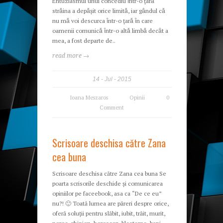
Entuziasmul unui concediu ȋntr-o ţarǎ
strǎina a depǎșit orice limitǎ, iar gȃndul cǎ
nu mǎ voi descurca ȋntr-o ţarǎ ȋn care
oamenii comunicǎ ȋntr-o altǎ limbǎ decȃt a
mea, a fost departe de..
read more →
14
Jul
2015
Ioana Meszaros
Opinii
0
Comment
Scrisoare deschisa către Zana
cea buna
Scrisoare deschisa către Zana cea buna Se
poarta scrisorile deschide și comunicarea
opiniilor pe faceebook, asa ca “De ce eu”
nu?! 🙂 Toată lumea are păreri despre orice,
oferă soluții pentru slăbit, iubit, trăit, murit,