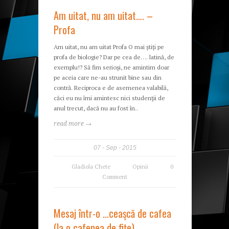
Am uitat, nu am uitat…. –
Profa
Am uitat, nu am uitat Profa O mai știți pe
profa de biologie? Dar pe cea de…. latină, de
exemplu!? Să fim serioşi, ne amintim doar
pe aceia care ne-au strunit bine sau din
contră. Reciproca e de asemenea valabilă,
căci eu nu îmi amintesc nici studenţii de
anul trecut, dacă nu au fost în..
read more →
07
Sep
2015
Gladiola Chete
Opinii
0
Comment
Mesaj într-o …ceaşcă de cafea
(la o cafenea de fiţe)