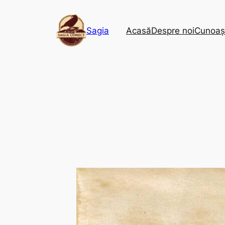
Sagia
Acasă
Despre noi
Cunoaș