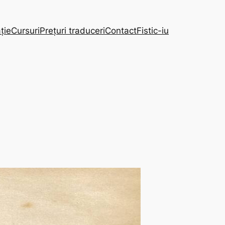
ție
Cursuri
Prețuri traduceri
Contact
Fistic-iu