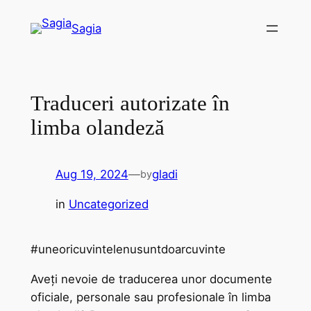
Skip
Sagia
to
content
Traduceri autorizate în
limba olandeză
Aug 19, 2024
—
gladi
by
in
Uncategorized
#uneoricuvintelenusuntdoarcuvinte
Aveți nevoie de traducerea unor documente
oficiale, personale sau profesionale în limba