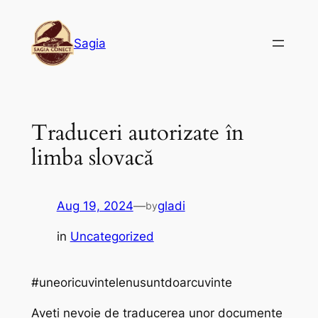
Skip
to
Sagia
content
Traduceri autorizate în
limba slovacă
Aug 19, 2024
—
gladi
by
in
Uncategorized
#uneoricuvintelenusuntdoarcuvinte
Aveți nevoie de traducerea unor documente