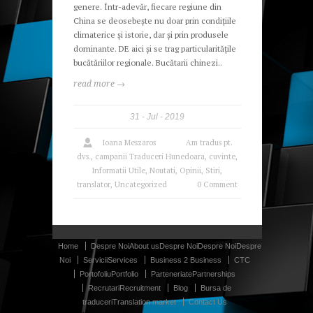
genere. Într-adevăr, fiecare regiune din
China se deosebește nu doar prin condițiile
climaterice și istorie, dar și prin produsele
dominante. DE aici și se trag particularitățile
bucătăriilor regionale. Bucătarii chinezi..
read more →
31
Jul
2019
Ioana Meszaros
Am tradus pt.
dvs.
,
campanii Traduceri Hunedoara
,
cuvinte
,
Informatii Utile
,
Noutati
,
Opinii
,
Stiri
,
translator
,
Uncategorized
0 Comment
Home
Despre Noi
About us
Despre Noi
Despre Noi
Despre
Noi
Servicii
Services
Business 2 Business
CTC
Portofoliu
Portfolio
Parteneriate
Partnerships
Recrutari
Recruitment
Blog
Bursa de
traduceri
Translation market
Contact Us