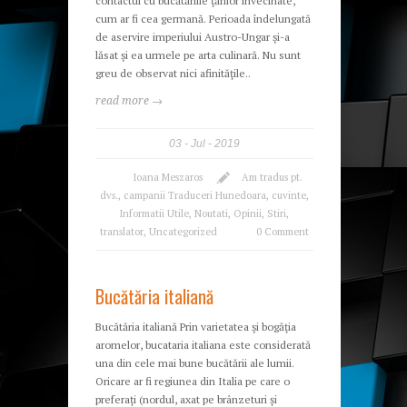
contactul cu bucătăriile ţărilor învecinate,
cum ar fi cea germană. Perioada îndelungată
de aservire imperiului Austro-Ungar şi-a
lăsat şi ea urmele pe arta culinară. Nu sunt
greu de observat nici afinităţile..
read more →
03
Jul
2019
Ioana Meszaros
Am tradus pt.
dvs.
,
campanii Traduceri Hunedoara
,
cuvinte
,
Informatii Utile
,
Noutati
,
Opinii
,
Stiri
,
translator
,
Uncategorized
0 Comment
Bucătăria italiană
Bucătăria italiană Prin varietatea şi bogăţia
aromelor, bucataria italiana este considerată
una din cele mai bune bucătării ale lumii.
Oricare ar fi regiunea din Italia pe care o
preferați (nordul, axat pe brânzeturi și