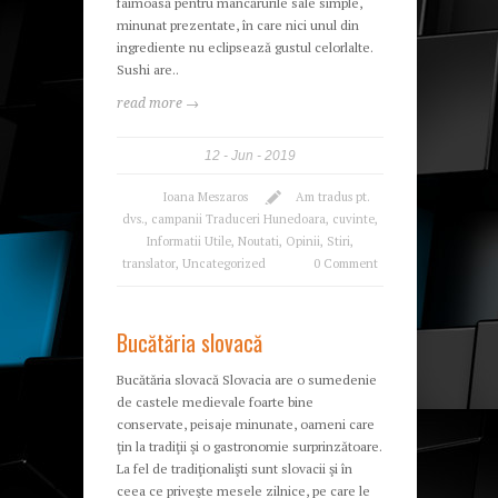
faimoasă pentru mâncărurile sale simple,
minunat prezentate, în care nici unul din
ingrediente nu eclipsează gustul celorlalte.
Sushi are..
read more →
12
Jun
2019
Ioana Meszaros
Am tradus pt.
dvs.
,
campanii Traduceri Hunedoara
,
cuvinte
,
Informatii Utile
,
Noutati
,
Opinii
,
Stiri
,
translator
,
Uncategorized
0 Comment
Bucătăria slovacă
Bucătăria slovacă Slovacia are o sumedenie
de castele medievale foarte bine
conservate, peisaje minunate, oameni care
ţin la tradiţii şi o gastronomie surprinzătoare.
La fel de tradiţionalişti sunt slovacii şi în
ceea ce priveşte mesele zilnice, pe care le