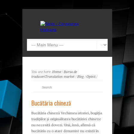
You are here:
Home
/
Bursa de
traduceri
Translation market
/
Blog
/
Opinii
/
Bucătăria chineză
Bucătăria chineză Vechimea istoriei, bogăția
tradițiilor și originalitatea bucătăriei chineze
nu necesită dovezi. Unii, însă, afirmă că
bucătăria cu o atare denumire nu există în