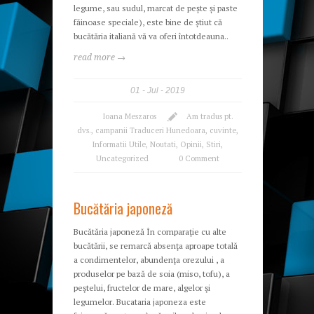
legume, sau sudul, marcat de pește și paste
făinoase speciale), este bine de știut că
bucătăria italiană vă va oferi întotdeauna..
read more →
01
Jul
2019
Ioana Meszaros
Am tradus pt.
dvs.
,
campanii Traduceri Hunedoara
,
cuvinte
,
Informatii Utile
,
Noutati
,
Opinii
,
Stiri
,
Uncategorized
0 Comment
Bucătăria japoneză
Bucătăria japoneză În comparaţie cu alte
bucătării, se remarcă absenţa aproape totală
a condimentelor, abundenţa orezului , a
produselor pe bază de soia (miso, tofu), a
peştelui, fructelor de mare, algelor şi
legumelor. Bucataria japoneza este