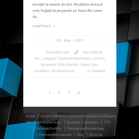
menţin la număr de trei. Bucătăria slovacă
este bogată în preparate pe bază din carne
de..
read more →
08
May
2019
Ioana Meszaros
Am tradus pt.
dvs.
,
campanii Traduceri Hunedoara
,
cuvinte
,
Informatii Utile
,
Noutati
,
Opinii
,
Stiri
,
translator
,
Uncategorized
0 Comment
1
2
3
4
Home
Despre Noi
About us
Despre Noi
Despre Noi
Despre
Noi
Servicii
Services
Business 2 Business
CTC
Portofoliu
Portfolio
Parteneriate
Partnerships
Recrutari
Recruitment
Blog
Bursa de