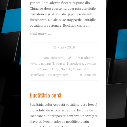
genere. Într-adevăr, fiecare regiune din
China se deosebește nu doar prin condițiile
climaterice și istorie, dar și prin produsele
dominante. DE aici și se trag particularitățile
bucătăriilor regionale. Bucătarii chinezi..
read more →
31
Jul
2019
Ioana Meszaros
Am tradus pt.
dvs.
,
campanii Traduceri Hunedoara
,
cuvinte
,
Informatii Utile
,
Noutati
,
Opinii
,
Stiri
,
translator
,
Uncategorized
0 Comment
Bucătăria cehă
Bucătăria cehă Această bucătărie este legată
indisolubil de istorie şi tradiţie. Felurile de
mâncare sunt preparate conform unor reţete
slave străvechi, adesea modificate prin